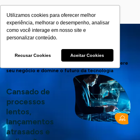
Utilizamos cookies para oferecer melhor
experiência, melhorar o desempenho, analisar
como você interage em nosso site e
personalizar conteúdo.
Modernização de
aplicações com DevOps
Recusar Cookies
Aceitar Cookies
Modernização de Aplicações com DevOps: Acelere
seu negócio e domine o futuro da tecnologia
Cansado de
processos
lentos,
lançamentos
atrasados e