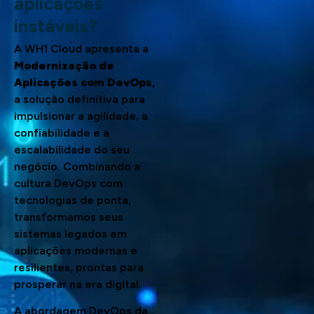
aplicações
instáveis?
A WH1 Cloud apresenta a
Modernização de
Aplicações com DevOps
,
a solução definitiva para
impulsionar a agilidade, a
confiabilidade e a
escalabilidade do seu
negócio. Combinando a
cultura DevOps com
tecnologias de ponta,
transformamos seus
sistemas legados em
aplicações modernas e
resilientes, prontas para
prosperar na era digital.
A abordagem DevOps da