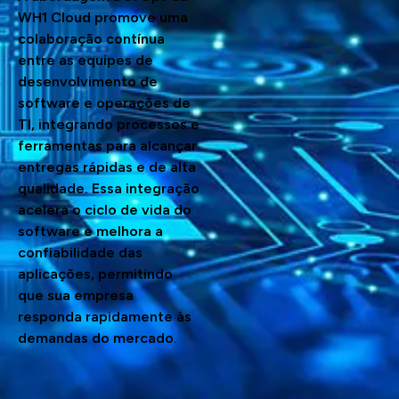
WH1 Cloud promove uma
colaboração contínua
entre as equipes de
desenvolvimento de
software e operações de
TI, integrando processos e
ferramentas para alcançar
entregas rápidas e de alta
qualidade. Essa integração
acelera o ciclo de vida do
software e melhora a
confiabilidade das
aplicações, permitindo
que sua empresa
responda rapidamente às
demandas do mercado.