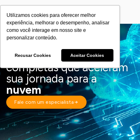
Utilizamos cookies para oferecer melhor
experiência, melhorar o desempenho, analisar
como você interage em nosso site e
personalizar conteúdo.
Da
estratégia à
operação,
soluções
Recusar Cookies
Aceitar Cookies
completas que aceleram
sua jornada para a
nuvem
Fale com um especialista